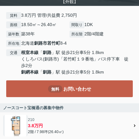
【外観】
3.8万円 管理/共益費 2,750円
賃料
18.50㎡～26.40㎡
1DK
面積
間取り
築38年
2階/4階建
築年数
所在階
北海道
釧路市
若竹町
8-4
所在地
根室本線
「
釧路
」駅 徒歩21分車5分 1.8km
交通
くしろバス(釧路市)「若竹町１９番地」バス停下車 徒
歩2分
釧網本線
「
釧路
」駅 徒歩21分車5分 1.8km
お問い合わせ
無料
ノースコート宝橋通の募集中物件
210
3.8万円
2階 / 7.98坪(26.40㎡)