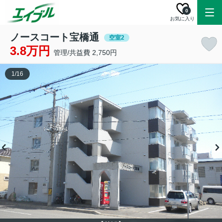
0
お気に入り
ノースコート宝橋通
空室2
3.8万円
管理/共益費 2,750円
1
/
16