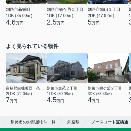
釧路市新栄町
釧路市鶴ケ岱２丁目
釧路市城山１丁目
1DK (35.00㎡)
1DK (17.00㎡)
2DK (47.92㎡)
1
4.6
2.5
5
万円
万円
万円
よく見られている物件
白糠郡白糠町西一条南４丁目
釧路市文苑２丁目
釧路市鶴ケ岱２丁目
2LDK (72.04㎡)
1LDK (30.98㎡)
3DK (53.46㎡)
1
7
4.5
4
万円
万円
万円
釧路市のお部屋物件一覧
釧路駅
ノースコート宝橋通