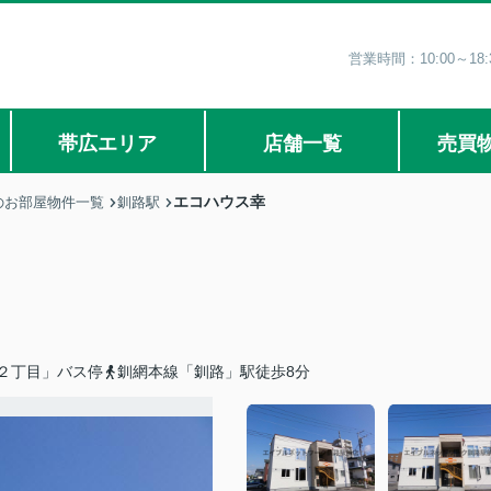
営業時間：10:00～1
帯広エリア
店舗一覧
売買
エコハウス幸
のお部屋物件一覧
釧路駅
２丁目」バス停
釧網本線「釧路」駅徒歩8分