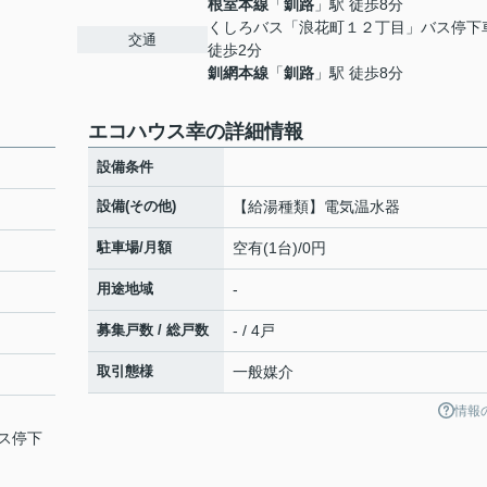
根室本線
「
釧路
」駅 徒歩8分
くしろバス「浪花町１２丁目」バス停
交通
徒歩2分
釧網本線
「
釧路
」駅 徒歩8分
エコハウス幸の詳細情報
設備条件
設備(その他)
【給湯種類】電気温水器
駐車場/月額
空有(1台)/0円
用途地域
-
募集戸数 / 総戸数
- / 4戸
取引態様
一般媒介
情報
ス停下