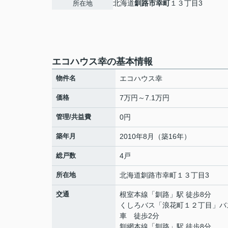
北海道
釧路市
幸町
１３丁目3
所在地
エコハウス幸の基本情報
物件名
エコハウス幸
価格
7万円～7.1万円
管理/共益費
0円
築年月
2010年8月（築16年）
総戸数
4戸
所在地
北海道
釧路市
幸町
１３丁目3
交通
根室本線
「
釧路
」駅 徒歩8分
くしろバス「浪花町１２丁目」バ
車 徒歩2分
釧網本線
「
釧路
」駅 徒歩8分