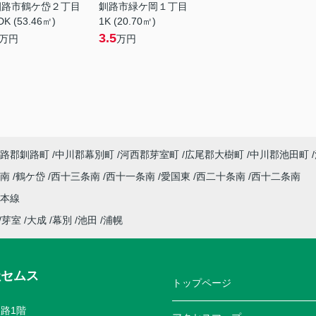
釧路市鶴ケ岱２丁目
釧路市緑ケ岡１丁目
DK (53.46㎡)
1K (20.70㎡)
3.5
万円
万円
路郡釧路町
中川郡幕別町
河西郡芽室町
広尾郡大樹町
中川郡池田町
条南
鶴ケ岱
西十三条南
西十一条南
愛国東
西二十条南
西十二条南
本線
芽室
大成
幕別
池田
浦幌
社セムス
トップページ
路1階