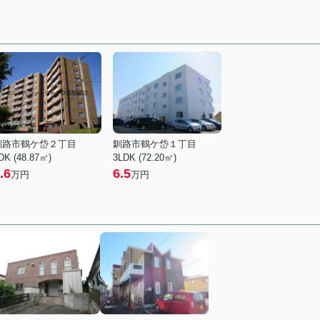
釧路市鶴ケ岱２丁目
釧路市鶴ケ岱１丁目
DK (48.87㎡)
3LDK (72.20㎡)
.6
6.5
万円
万円