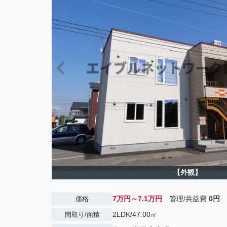
【外観】
7万円～7.1万円
管理/共益費
0円
価格
2LDK/47.00㎡
間取り/面積