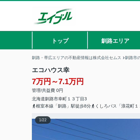
トップ
釧路エリア
釧路・帯広エリアの不動産情報は株式会社セムス
釧路市
エコハウス幸
7万円～7.1万円
管理/共益費 0円
北海道
釧路市
幸町
１３丁目3
根室本線「釧路」駅徒歩8分
くしろバス「浪花町１
1
/
22