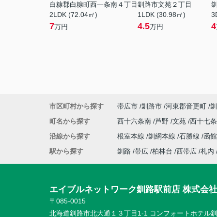
白糠郡白糠町西一条南４丁目
釧路市文苑２丁目
2LDK (72.04㎡)
1LDK (30.98㎡)
3
7
4.5
4
万円
万円
市区町村から探す
帯広市
釧路市
河東郡音更町
釧
町名から探す
西十六条南
芦野
文苑
西十七
沿線から探す
根室本線
釧網本線
石勝線
函館
駅から探す
釧路
帯広
柏林台
西帯広
札内
エイブルネットワーク釧路駅前店 株式会
〒085-0015
北海道釧路市北大通１３丁目1-1 コンフォートホテル釧