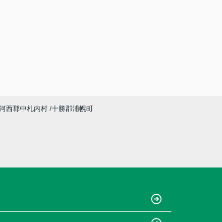
河西郡中札内村
十勝郡浦幌町