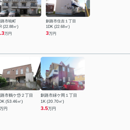
釧路市暁町
釧路市住吉１丁目
R (22.88㎡)
1DK (22.68㎡)
.3
3
万円
万円
釧路市鶴ケ岱２丁目
釧路市緑ケ岡１丁目
DK (53.46㎡)
1K (20.70㎡)
3.5
万円
万円