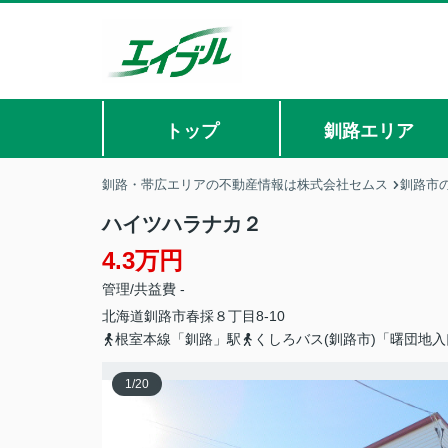
トップ
釧路エリア
釧路・帯広エリアの不動産情報は株式会社セムス
釧路市
ハイツハラナカ２
4.3万円
管理/共益費 -
北海道
釧路市
春採
８丁目8-10
根室本線「釧路」駅
くしろバス(釧路市)「曙団地
1
/
20