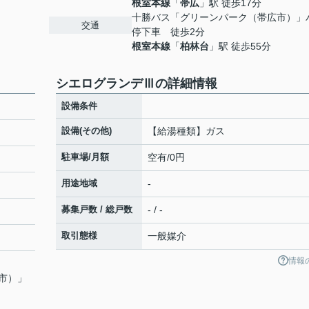
根室本線
「
帯広
」駅 徒歩17分
十勝バス「グリーンパーク（帯広市）」
交通
停下車 徒歩2分
根室本線
「
柏林台
」駅 徒歩55分
シエログランデⅢの詳細情報
設備条件
設備(その他)
【給湯種類】ガス
駐車場/月額
空有/0円
用途地域
-
募集戸数 / 総戸数
- / -
取引態様
一般媒介
情報
市）」