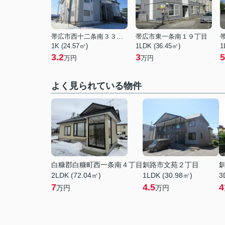
帯広市西十二条南３３丁目
帯広市東一条南１９丁目
1K (24.57㎡)
1LDK (36.45㎡)
1
3.2
3
5
万円
万円
よく見られている物件
白糠郡白糠町西一条南４丁目
釧路市文苑２丁目
2LDK (72.04㎡)
1LDK (30.98㎡)
3
7
4.5
4
万円
万円