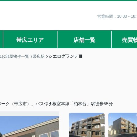
営業時間：10:00～1
帯広エリア
店舗一覧
売買
シエログランデⅢ
のお部屋物件一覧
帯広駅
パーク（帯広市）」バス停
根室本線「柏林台」駅徒歩55分