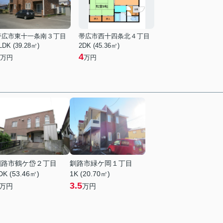
帯広市東十一条南３丁目
帯広市西十四条北４丁目
LDK (39.28㎡)
2DK (45.36㎡)
4
万円
万円
釧路市鶴ケ岱２丁目
釧路市緑ケ岡１丁目
DK (53.46㎡)
1K (20.70㎡)
3.5
万円
万円