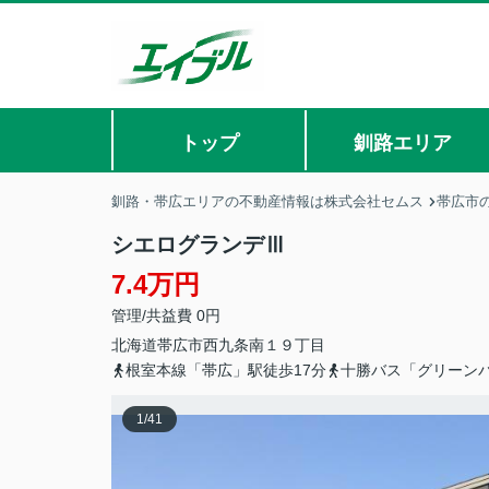
トップ
釧路エリア
釧路・帯広エリアの不動産情報は株式会社セムス
帯広市
シエログランデⅢ
7.4万円
管理/共益費 0円
北海道
帯広市
西九条南
１９丁目
根室本線「帯広」駅徒歩17分
十勝バス「グリーン
1
/
41