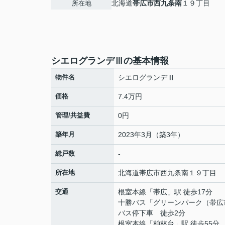
北海道
帯広市
西九条南
１９丁目
所在地
シエログランデⅢの基本情報
物件名
シエログランデⅢ
価格
7.4万円
管理/共益費
0円
築年月
2023年3月（築3年）
総戸数
-
所在地
北海道
帯広市
西九条南
１９丁目
交通
根室本線
「
帯広
」駅 徒歩17分
十勝バス「グリーンパーク（帯広
バス停下車 徒歩2分
根室本線
「
柏林台
」駅 徒歩55分