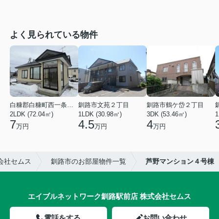
よく見られている物件
白糠郡白糠町西一条南４丁目
釧路市文苑２丁目
釧路市鶴ケ岱２丁目
2LDK (72.04㎡)
1LDK (30.98㎡)
3DK (53.46㎡)
1
7
4.5
4
万円
万円
万円
会社セムス
釧路市のお部屋物件一覧
芦野マンション４号棟
エイブルネットワーク釧路駅前店 株式会社セムス
電話をする
お問い合わせ