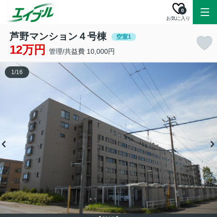
0
お気に入り
芦野マンション４号棟
空室1
12万円
管理/共益費 10,000円
1
/
16