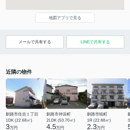
地図アプリで見る
メールで共有する
LINEで共有する
近隣の物件
釧路市住吉１丁目
釧路市仲浜町
釧路市暁町
1DK (22.68㎡)
2LDK (53.70㎡)
1R (22.88㎡)
3
3
4.5
2.3
万円
万円
万円