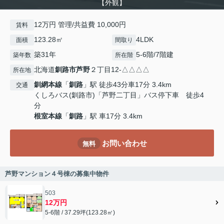
【外観】
12万円 管理/共益費 10,000円
賃料
123.28㎡
4LDK
面積
間取り
築31年
5-6階/7階建
築年数
所在階
北海道
釧路市
芦野
２丁目12-△△△△
所在地
釧網本線
「
釧路
」駅 徒歩43分車17分 3.4km
交通
くしろバス(釧路市)「芦野二丁目」バス停下車 徒歩4
分
根室本線
「
釧路
」駅 車17分 3.4km
お問い合わせ
無料
芦野マンション４号棟の募集中物件
503
12万円
5-6階 / 37.29坪(123.28㎡)