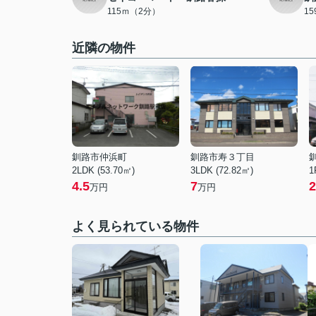
115ｍ（2分）
1
近隣の物件
釧路市仲浜町
釧路市寿３丁目
2LDK (53.70㎡)
3LDK (72.82㎡)
1
4.5
7
2
万円
万円
よく見られている物件