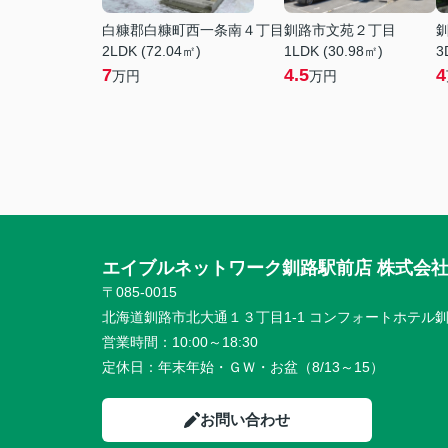
白糠郡白糠町西一条南４丁目
釧路市文苑２丁目
2LDK (72.04㎡)
1LDK (30.98㎡)
3
7
4.5
4
万円
万円
エイブルネットワーク釧路駅前店 株式会
〒085-0015
北海道釧路市北大通１３丁目1-1 コンフォートホテル釧
営業時間：
10:00～18:30
定休日：
年末年始・ＧＷ・お盆（8/13～15）
お問い合わせ