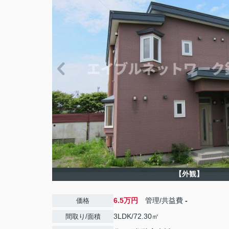
【外観】
6.5万円
管理/共益費
-
価格
3LDK/72.30㎡
間取り/面積