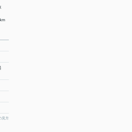
下車
km
場
の見方