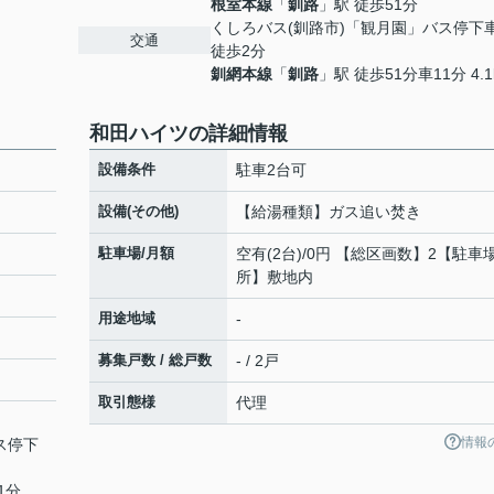
根室本線
「
釧路
」駅 徒歩51分
くしろバス(釧路市)「観月園」バス停
交通
徒歩2分
釧網本線
「
釧路
」駅 徒歩51分車11分 4.1
和田ハイツの詳細情報
設備条件
駐車2台可
設備(その他)
【給湯種類】ガス追い焚き
駐車場/月額
空有(2台)/0円 【総区画数】2【駐車
所】敷地内
用途地域
-
募集戸数 / 総戸数
- / 2戸
取引態様
代理
情報
ス停下
1分