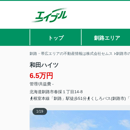
トップ
釧路エリア
釧路・帯広エリアの不動産情報は株式会社セムス
釧路市
和田ハイツ
6.5万円
管理/共益費 -
北海道
釧路市
春採
１丁目14-8
根室本線「釧路」駅徒歩51分
くしろバス(釧路市)
1
/
19