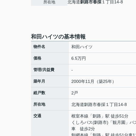
北海道
釧路市
春採
１丁目14-8
所在地
和田ハイツの基本情報
物件名
和田ハイツ
価格
6.5万円
管理/共益費
-
築年月
2000年11月（築25年）
総戸数
2戸
所在地
北海道
釧路市
春採
１丁目14-8
交通
根室本線
「
釧路
」駅 徒歩51分
くしろバス(釧路市)「観月園」バ
車 徒歩2分
釧網本線
「
釧路
」駅 徒歩51分車1