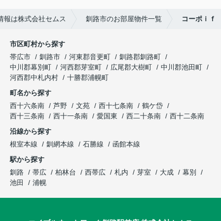
情報は株式会社セムス
釧路市のお部屋物件一覧
コーポｉｆ
市区町村から探す
帯広市
釧路市
河東郡音更町
釧路郡釧路町
中川郡幕別町
河西郡芽室町
広尾郡大樹町
中川郡池田町
河西郡中札内村
十勝郡浦幌町
町名から探す
西十六条南
芦野
文苑
西十七条南
鶴ケ岱
西十三条南
西十一条南
愛国東
西二十条南
西十二条南
沿線から探す
根室本線
釧網本線
石勝線
函館本線
駅から探す
釧路
帯広
柏林台
西帯広
札内
芽室
大成
幕別
池田
浦幌