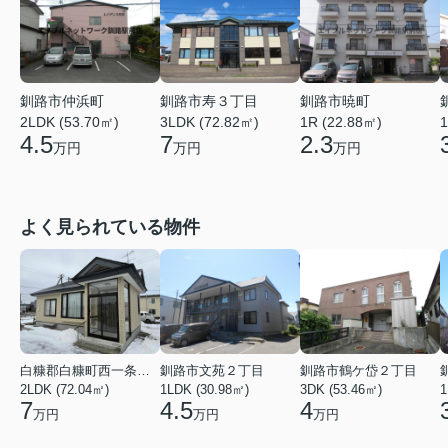
釧路市仲浜町
釧路市寿３丁目
釧路市暁町
2LDK (53.70㎡)
3LDK (72.82㎡)
1R (22.88㎡)
1
4.5
7
2.3
万円
万円
万円
よく見られている物件
白糠郡白糠町西一条南４丁目
釧路市文苑２丁目
釧路市鶴ケ岱２丁目
2LDK (72.04㎡)
1LDK (30.98㎡)
3DK (53.46㎡)
1
7
4.5
4
万円
万円
万円