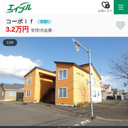
0
お気に入り
コーポｉｆ
空室1
3.2万円
管理/共益費 -
1
/
28