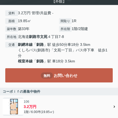
【外観】
3.2万円 管理/共益費 -
賃料
19.85㎡
1R
面積
間取り
築33年
1階/2階建
築年数
所在階
北海道
釧路市
文苑
４丁目7-8
所在地
釧網本線
「
釧路
」駅 徒歩50分車18分 3.5km
交通
くしろバス(釧路市)「文苑一丁目」バス停下車 徒歩1
分
根室本線
「
釧路
」駅 車18分 3.5km
お問い合わせ
無料
コーポｉｆの募集中物件
106
3.2万円
1階 / 6.00坪(19.85㎡)