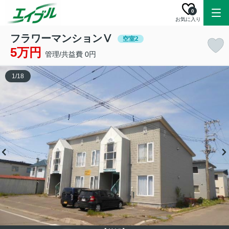
0
お気に入り
フラワーマンションⅤ
空室2
5万円
管理/共益費 0円
1
/
18