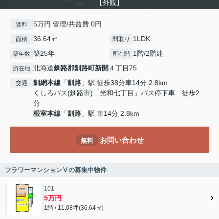
【外観】
5万円 管理/共益費 0円
賃料
36.64㎡
1LDK
面積
間取り
築25年
1階/2階建
築年数
所在階
北海道
釧路郡釧路町
新開
４丁目75
所在地
釧網本線
「
釧路
」駅 徒歩38分車14分 2.8km
交通
くしろバス(釧路市)「光和七丁目」バス停下車 徒歩2
分
根室本線
「
釧路
」駅 車14分 2.8km
お問い合わせ
無料
フラワーマンションⅤの募集中物件
101
5万円
1階 / 11.08坪(36.64㎡)