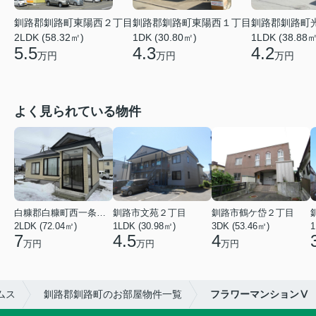
釧路郡釧路町東陽西２丁目
釧路郡釧路町東陽西１丁目
釧路郡釧路町
2LDK (58.32㎡)
1DK (30.80㎡)
1LDK (38.88㎡
5.5
4.3
4.2
万円
万円
万円
よく見られている物件
白糠郡白糠町西一条南４丁目
釧路市文苑２丁目
釧路市鶴ケ岱２丁目
2LDK (72.04㎡)
1LDK (30.98㎡)
3DK (53.46㎡)
1
7
4.5
4
万円
万円
万円
ムス
釧路郡釧路町のお部屋物件一覧
フラワーマンションⅤ