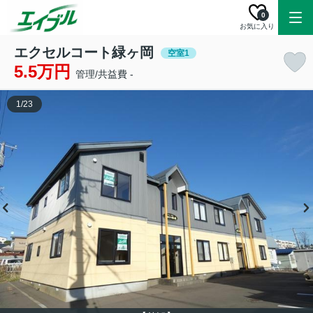
0
お気に入り
エクセルコート緑ヶ岡
空室1
5.5万円
管理/共益費 -
1
/
23