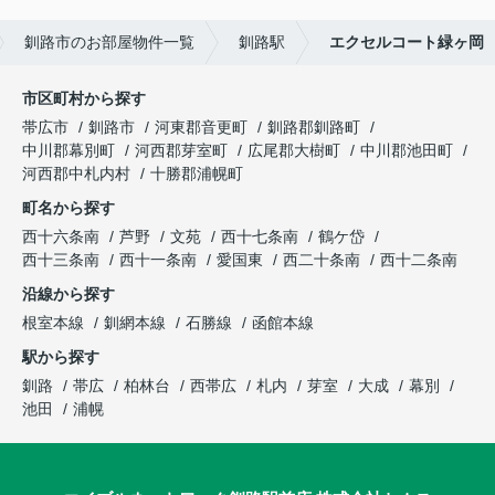
釧路市のお部屋物件一覧
釧路駅
エクセルコート緑ヶ岡
市区町村から探す
帯広市
釧路市
河東郡音更町
釧路郡釧路町
中川郡幕別町
河西郡芽室町
広尾郡大樹町
中川郡池田町
河西郡中札内村
十勝郡浦幌町
町名から探す
西十六条南
芦野
文苑
西十七条南
鶴ケ岱
西十三条南
西十一条南
愛国東
西二十条南
西十二条南
沿線から探す
根室本線
釧網本線
石勝線
函館本線
駅から探す
釧路
帯広
柏林台
西帯広
札内
芽室
大成
幕別
池田
浦幌