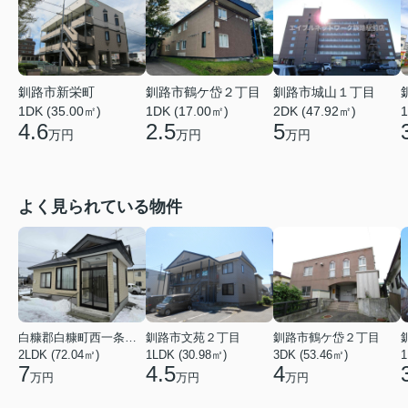
釧路市新栄町
釧路市鶴ケ岱２丁目
釧路市城山１丁目
1DK (35.00㎡)
1DK (17.00㎡)
2DK (47.92㎡)
1
4.6
2.5
5
万円
万円
万円
よく見られている物件
白糠郡白糠町西一条南４丁目
釧路市文苑２丁目
釧路市鶴ケ岱２丁目
2LDK (72.04㎡)
1LDK (30.98㎡)
3DK (53.46㎡)
1
7
4.5
4
万円
万円
万円