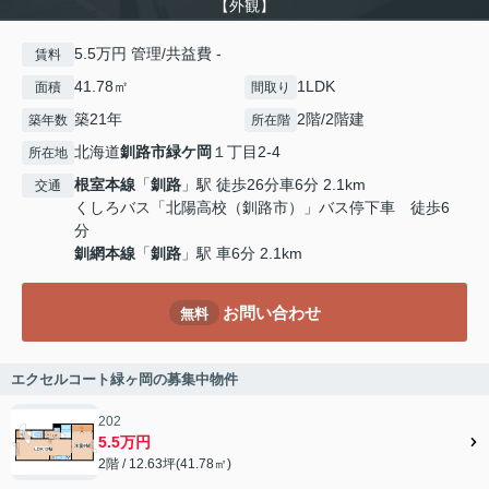
【外観】
5.5万円 管理/共益費 -
賃料
41.78㎡
1LDK
面積
間取り
築21年
2階/2階建
築年数
所在階
北海道
釧路市
緑ケ岡
１丁目2-4
所在地
根室本線
「
釧路
」駅 徒歩26分車6分 2.1km
交通
くしろバス「北陽高校（釧路市）」バス停下車 徒歩6
分
釧網本線
「
釧路
」駅 車6分 2.1km
お問い合わせ
無料
エクセルコート緑ヶ岡の募集中物件
202
5.5万円
2階 / 12.63坪(41.78㎡)