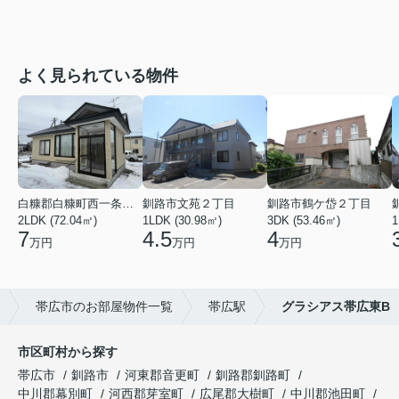
よく見られている物件
白糠郡白糠町西一条南４丁目
釧路市文苑２丁目
釧路市鶴ケ岱２丁目
2LDK (72.04㎡)
1LDK (30.98㎡)
3DK (53.46㎡)
1
7
4.5
4
万円
万円
万円
帯広市のお部屋物件一覧
帯広駅
グラシアス帯広東B
市区町村から探す
帯広市
釧路市
河東郡音更町
釧路郡釧路町
中川郡幕別町
河西郡芽室町
広尾郡大樹町
中川郡池田町