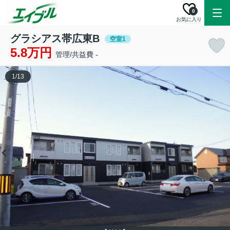
0
お気に入り
グラシアス帯広東B
空室1
5.8万円
管理/共益費 -
1
/
13