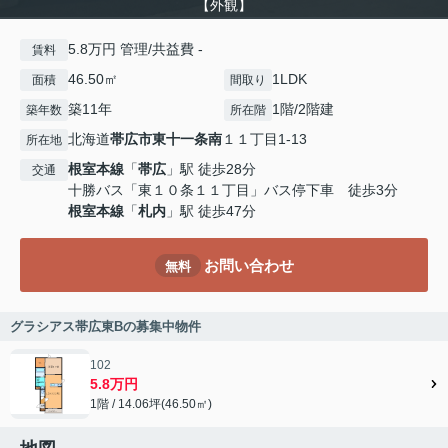
【外観】
5.8万円 管理/共益費 -
賃料
46.50㎡
1LDK
面積
間取り
築11年
1階/2階建
築年数
所在階
北海道
帯広市
東十一条南
１１丁目1-13
所在地
根室本線
「
帯広
」駅 徒歩28分
交通
十勝バス「東１０条１１丁目」バス停下車 徒歩3分
根室本線
「
札内
」駅 徒歩47分
お問い合わせ
無料
グラシアス帯広東Bの募集中物件
102
5.8万円
1階 / 14.06坪(46.50㎡)