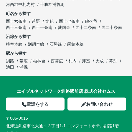
河西郡中札内村
十勝郡浦幌町
町名から探す
西十六条南
芦野
文苑
西十七条南
鶴ケ岱
西十三条南
西十一条南
愛国東
西十二条南
西二十条南
沿線から探す
根室本線
釧網本線
石勝線
函館本線
駅から探す
釧路
帯広
柏林台
西帯広
札内
芽室
大成
幕別
池田
浦幌
エイブルネットワーク釧路駅前店 株式会社セムス
電話をする
お問い合わせ
〒085-0015
北海道釧路市北大通１３丁目1-1 コンフォートホテル釧路1階