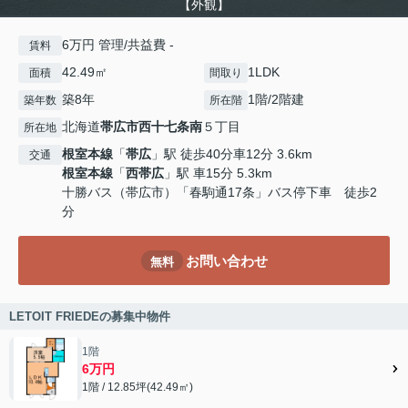
【外観】
6万円 管理/共益費 -
賃料
42.49㎡
1LDK
面積
間取り
築8年
1階/2階建
築年数
所在階
北海道
帯広市
西十七条南
５丁目
所在地
根室本線
「
帯広
」駅 徒歩40分車12分 3.6km
交通
根室本線
「
西帯広
」駅 車15分 5.3km
十勝バス（帯広市）「春駒通17条」バス停下車 徒歩2
分
お問い合わせ
無料
LETOIT FRIEDEの募集中物件
1階
6万円
1階 / 12.85坪(42.49㎡)