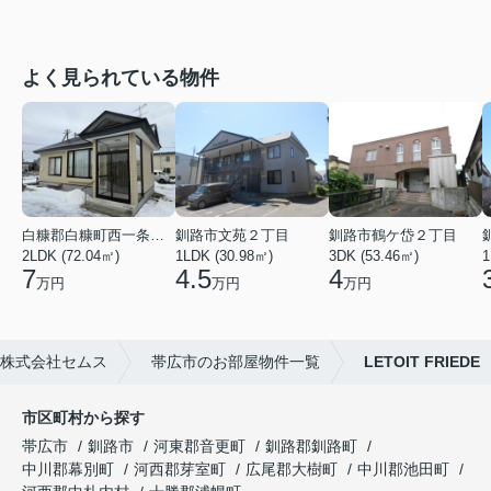
よく見られている物件
白糠郡白糠町西一条南４丁目
釧路市文苑２丁目
釧路市鶴ケ岱２丁目
2LDK (72.04㎡)
1LDK (30.98㎡)
3DK (53.46㎡)
1
7
4.5
4
万円
万円
万円
は株式会社セムス
帯広市のお部屋物件一覧
LETOIT FRIEDE
市区町村から探す
帯広市
釧路市
河東郡音更町
釧路郡釧路町
中川郡幕別町
河西郡芽室町
広尾郡大樹町
中川郡池田町