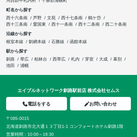
河西郡中札内村
十勝郡浦幌町
町名から探す
西十六条南
芦野
文苑
西十七条南
鶴ケ岱
西十三条南
愛国東
西十一条南
西十二条南
西二十条南
沿線から探す
根室本線
釧網本線
石勝線
函館本線
駅から探す
釧路
帯広
柏林台
西帯広
札内
芽室
大成
幕別
池田
浦幌
エイブルネットワーク釧路駅前店 株式会社セムス
電話をする
お問い合わせ
〒085-0015
北海道釧路市北大通１３丁目1-1 コンフォートホテル釧路1階
営業時間：
10:00～18:30