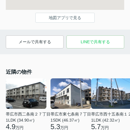
地図アプリで見る
メールで共有する
LINEで共有する
近隣の物件
帯広市西二条南２７丁目
帯広市東七条南７丁目
帯広市西十五条南１
1LDK (34.90㎡)
1SDK (46.37㎡)
1LDK (42.32㎡)
4.9
5.3
5.7
万円
万円
万円