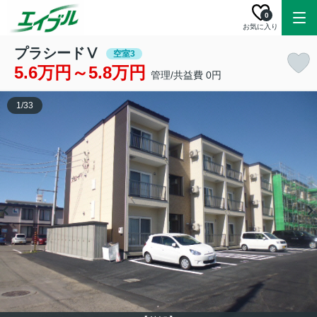
0
お気に入り
プラシードⅤ
空室3
5.6万円～5.8万円
管理/共益費 0円
1
/
33