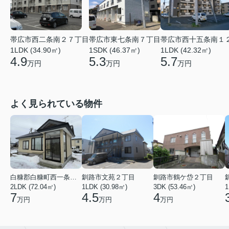
帯広市西二条南２７丁目
帯広市東七条南７丁目
帯広市西十五条南１
1LDK (34.90㎡)
1SDK (46.37㎡)
1LDK (42.32㎡)
4.9
5.3
5.7
万円
万円
万円
よく見られている物件
白糠郡白糠町西一条南４丁目
釧路市文苑２丁目
釧路市鶴ケ岱２丁目
2LDK (72.04㎡)
1LDK (30.98㎡)
3DK (53.46㎡)
1
7
4.5
4
万円
万円
万円