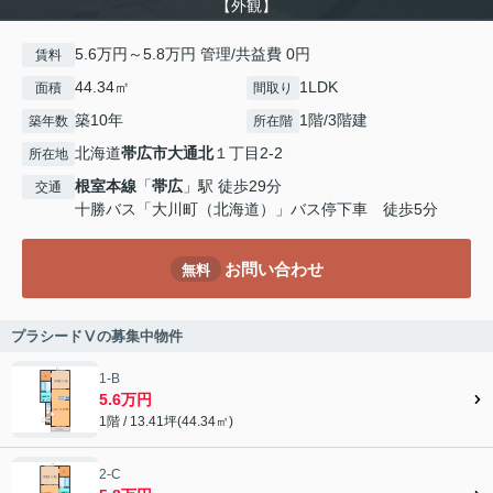
【外観】
5.6万円～5.8万円 管理/共益費 0円
賃料
44.34㎡
1LDK
面積
間取り
築10年
1階/3階建
築年数
所在階
北海道
帯広市
大通北
１丁目2-2
所在地
根室本線
「
帯広
」駅 徒歩29分
交通
十勝バス「大川町（北海道）」バス停下車 徒歩5分
お問い合わせ
無料
プラシードⅤの募集中物件
1-B
5.6万円
1階 / 13.41坪(44.34㎡)
2-C