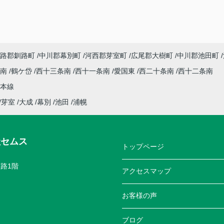
路郡釧路町
中川郡幕別町
河西郡芽室町
広尾郡大樹町
中川郡池田町
条南
鶴ケ岱
西十三条南
西十一条南
愛国東
西二十条南
西十二条南
本線
芽室
大成
幕別
池田
浦幌
社セムス
トップページ
路1階
アクセスマップ
お客様の声
ブログ