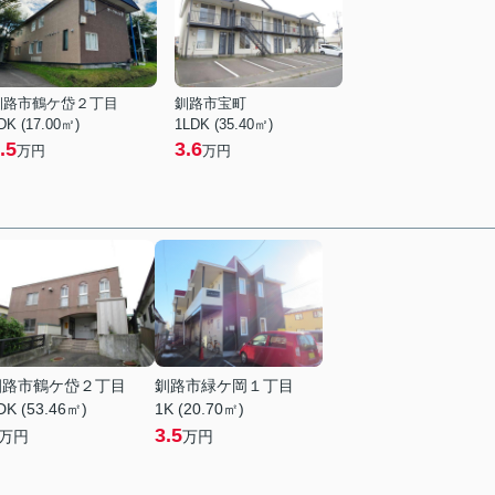
釧路市鶴ケ岱２丁目
釧路市宝町
DK (17.00㎡)
1LDK (35.40㎡)
.5
3.6
万円
万円
釧路市鶴ケ岱２丁目
釧路市緑ケ岡１丁目
DK (53.46㎡)
1K (20.70㎡)
3.5
万円
万円