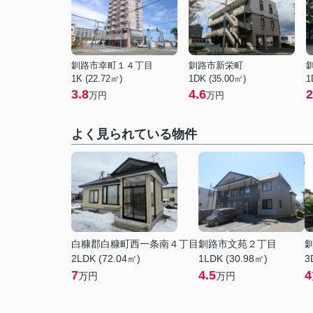
釧路市幸町１４丁目
釧路市新栄町
1K (22.72㎡)
1DK (35.00㎡)
1
3.8
4.6
2
万円
万円
よく見られている物件
白糠郡白糠町西一条南４丁目
釧路市文苑２丁目
2LDK (72.04㎡)
1LDK (30.98㎡)
3
7
4.5
4
万円
万円