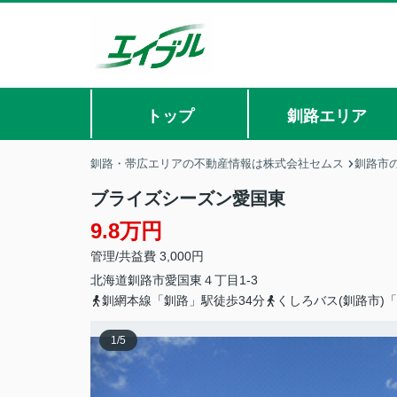
トップ
釧路エリア
釧路・帯広エリアの不動産情報は株式会社セムス
釧路市
ブライズシーズン愛国東
9.8万円
管理/共益費 3,000円
北海道
釧路市
愛国東
４丁目1-3
釧網本線「釧路」駅徒歩34分
くしろバス(釧路市)
1
/
5