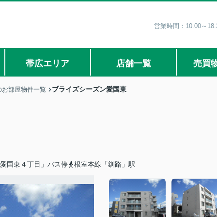
営業時間：10:00～1
帯広エリア
店舗一覧
売買
ブライズシーズン愛国東
のお部屋物件一覧
「愛国東４丁目」バス停
根室本線「釧路」駅