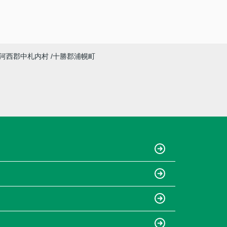
河西郡中札内村
十勝郡浦幌町