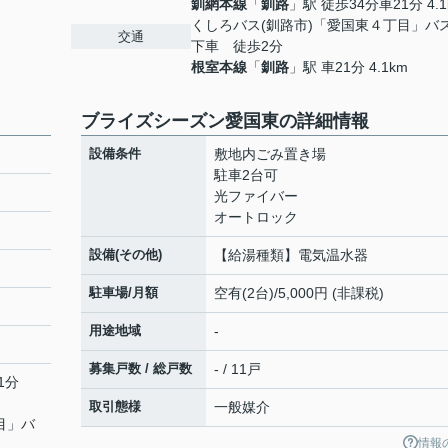
釧網本線
「
釧路
」駅 徒歩34分車21分 4.1
くしろバス(釧路市)「愛国東４丁目」バ
交通
下車 徒歩2分
根室本線
「
釧路
」駅 車21分 4.1km
ブライズシーズン愛国東の詳細情報
設備条件
敷地内ごみ置き場
駐車2台可
光ファイバー
オートロック
設備(その他)
【給湯種類】電気温水器
駐車場/月額
空有(2台)/5,000円 (非課税)
用途地域
-
募集戸数 / 総戸数
- / 11戸
1分
取引態様
一般媒介
目」バ
情報