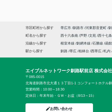
市区町村から探す
帯広市
釧路市
河東郡音更町
釧
町名から探す
西十六条南
芦野
文苑
西十七
沿線から探す
根室本線
釧網本線
石勝線
函館
駅から探す
釧路
帯広
柏林台
西帯広
札内
エイブルネットワーク釧路駅前店 株式会
〒085-0015
北海道釧路市北大通１３丁目1-1 コンフォートホテル釧
営業時間：
10:00～18:30
定休日：
年末年始・ＧＷ・お盆（8/13～15）
お問い合わせ