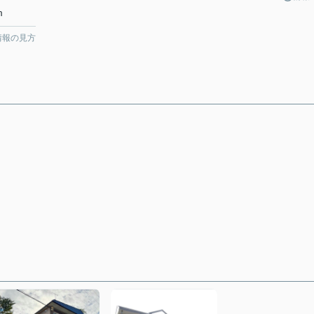
m
情報の見方