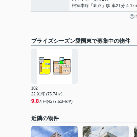
根室本線
「
釧路
」駅 車21分 4.1k
ブライズシーズン愛国東で募集中の物件
102
22.91坪 (75.74㎡)
9.8
万円(4277.61円/坪)
近隣の物件