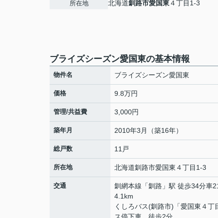
北海道
釧路市
愛国東
４丁目1-3
所在地
ブライズシーズン愛国東の基本情報
物件名
ブライズシーズン愛国東
価格
9.8万円
管理/共益費
3,000円
築年月
2010年3月（築16年）
総戸数
11戸
所在地
北海道
釧路市
愛国東
４丁目1-3
交通
釧網本線
「
釧路
」駅 徒歩34分車2
4.1km
くしろバス(釧路市)「愛国東４丁
ス停下車 徒歩2分