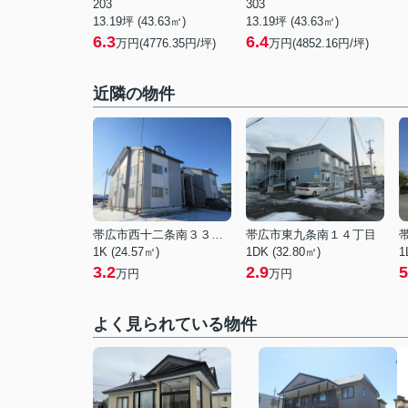
203
303
13.19坪 (43.63㎡)
13.19坪 (43.63㎡)
6.3
6.4
万円(4776.35円/坪)
万円(4852.16円/坪)
近隣の物件
帯広市西十二条南３３丁目
帯広市東九条南１４丁目
1K (24.57㎡)
1DK (32.80㎡)
1
3.2
2.9
5
万円
万円
よく見られている物件