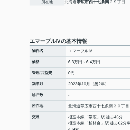
北海道
帯広市
西十七条南
２９丁目
所在地
エマーブルⅣの基本情報
物件名
エマーブルⅣ
価格
6.3万円～6.4万円
管理/共益費
0円
築年月
2023年10月（築2年）
総戸数
-
所在地
北海道
帯広市
西十七条南
２９丁目
交通
根室本線
「
帯広
」駅 徒歩46分
根室本線
「
柏林台
」駅 徒歩62分車
4.6km