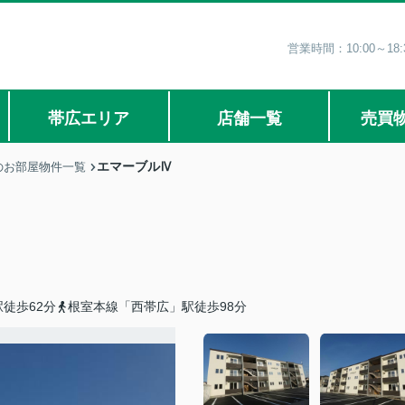
営業時間：10:00～1
帯広エリア
店舗一覧
売買
エマーブルⅣ
のお部屋物件一覧
徒歩62分
根室本線「西帯広」駅徒歩98分