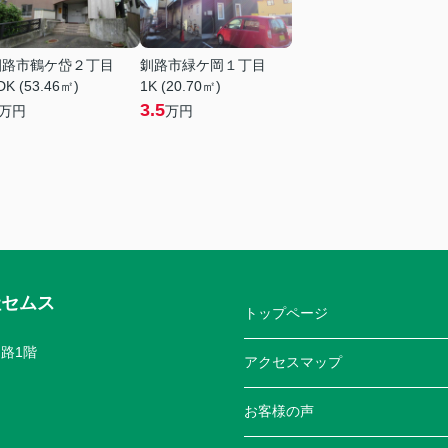
釧路市鶴ケ岱２丁目
釧路市緑ケ岡１丁目
DK (53.46㎡)
1K (20.70㎡)
3.5
万円
万円
社セムス
トップページ
路1階
アクセスマップ
お客様の声