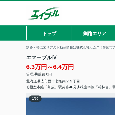
トップ
釧路エリア
釧路・帯広エリアの不動産情報は株式会社セムス
帯広市
エマーブルⅣ
6.3万円～6.4万円
管理/共益費 0円
北海道
帯広市
西十七条南
２９丁目
根室本線「帯広」駅徒歩46分
根室本線「柏林台」駅
1
/
26