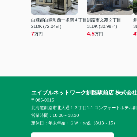
白糠郡白糠町西一条南４丁目
釧路市文苑２丁目
2LDK (72.04㎡)
1LDK (30.98㎡)
3
7
4.5
4
万円
万円
エイブルネットワーク釧路駅前店 株式会
〒085-0015
北海道釧路市北大通１３丁目1-1 コンフォートホテル釧
営業時間：
10:00～18:30
定休日：
年末年始・ＧＷ・お盆（8/13～15）