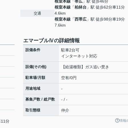
根室本線
「
帯広
」駅 徒歩46分
根室本線
「
柏林台
」駅 徒歩62分車11分
4.6km
交通
根室本線
「
西帯広
」駅 徒歩98分車19分
7.6km
エマーブルⅣの詳細情報
設備条件
駐車2台可
インターネット対応
設備(その他)
【給湯種類】ガス追い焚き
駐車場/月額
空有/0円
用途地域
-
募集戸数 / 総戸数
- / -
取引態様
仲介
情報
11分