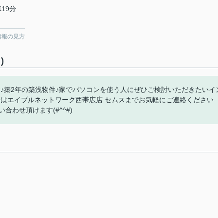
19分
情報の見方
)
♪築2年の築浅物件♪家でパソコンを使う人にぜひご検討いただきたいイ
せはエイブルネットワーク西帯広店 セムスまでお気軽にご連絡ください
らお問い合わせ頂けます(#^^#)