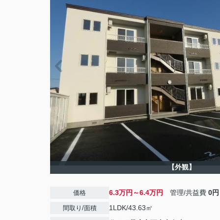
【外観】
6.3万円～6.4万円
管理/共益費
0円
価格
1LDK/43.63㎡
間取り/面積