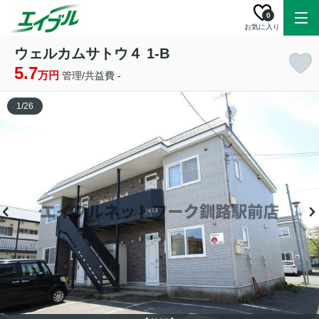
0
お気に入り
ウェルカムサトウ４ 1-B
5.7
万円
管理/共益費 -
1
/
26