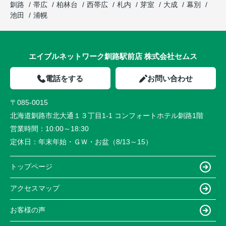
釧路
帯広
柏林台
西帯広
札内
芽室
大成
幕別
池田
浦幌
エイブルネットワーク釧路駅前店 株式会社セムス
電話をする
お問い合わせ
〒085-0015
北海道釧路市北大通１３丁目1-1 コンフォートホテル釧路1階
営業時間：
10:00～18:30
定休日：
年末年始・ＧＷ・お盆（8/13～15）
トップページ
アクセスマップ
お客様の声