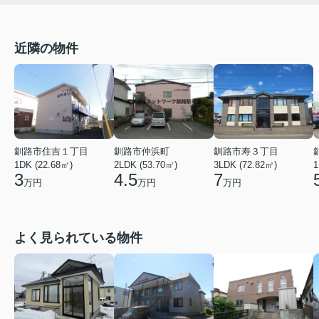
近隣の物件
釧路市住吉１丁目
釧路市仲浜町
釧路市寿３丁目
1DK (22.68㎡)
2LDK (53.70㎡)
3LDK (72.82㎡)
1
3
4.5
7
万円
万円
万円
よく見られている物件