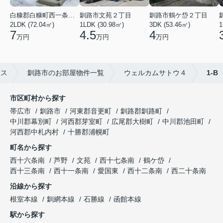
白糠郡白糠町西一条南４丁目
釧路市文苑２丁目
釧路市鶴ケ岱２丁目
2LDK (72.04㎡)
1LDK (30.98㎡)
3DK (53.46㎡)
1
7
4.5
4
万円
万円
万円
ムス
釧路市のお部屋物件一覧
ウェルカムサトウ４
1-B
市区町村から探す
帯広市
釧路市
河東郡音更町
釧路郡釧路町
中川郡幕別町
河西郡芽室町
広尾郡大樹町
中川郡池田町
河西郡中札内村
十勝郡浦幌町
町名から探す
西十六条南
芦野
文苑
西十七条南
鶴ケ岱
西十三条南
西十一条南
愛国東
西十二条南
西二十条南
沿線から探す
根室本線
釧網本線
石勝線
函館本線
駅から探す