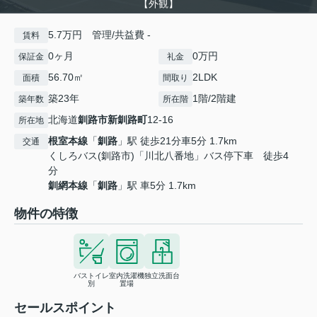
【外観】
5.7万円 管理/共益費 -
賃料
0ヶ月
0万円
保証金
礼金
56.70㎡
2LDK
面積
間取り
築23年
1階/2階建
築年数
所在階
北海道
釧路市
新釧路町
12-16
所在地
根室本線
「
釧路
」駅 徒歩21分車5分 1.7km
交通
くしろバス(釧路市)「川北八番地」バス停下車 徒歩4
分
釧網本線
「
釧路
」駅 車5分 1.7km
物件の特徴
バストイレ
室内洗濯機
独立洗面台
別
置場
セールスポイント