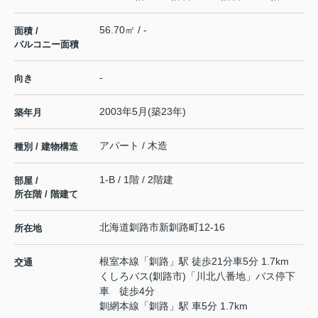
56.70㎡ / -
面積 /
バルコニー面積
-
向き
2003年5月(築23年)
築年月
アパート / 木造
種別 / 建物構造
1-B / 1階 / 2階建
部屋 /
所在階 / 階建て
北海道
釧路市
新釧路町
12-16
所在地
根室本線
「
釧路
」駅 徒歩21分車5分 1.7km
交通
くしろバス(釧路市)「川北八番地」バス停下
車 徒歩4分
釧網本線
「
釧路
」駅 車5分 1.7km