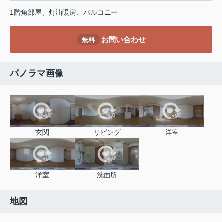
1階角部屋、灯油暖房、バルコニー
お問い合わせ
無料
パノラマ画像
玄関
リビング
洋室
洋室
洗面所
地図